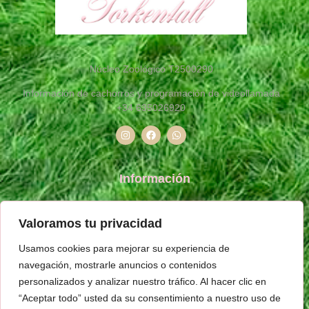
Núcleo Zoológico T2500290
Información de cachorros y programación de videollamada
+34
635026920
Información
España
Valoramos tu privacidad
+34 635 026 920
Usamos cookies para mejorar su experiencia de
canichesymalteses@gmail.com
navegación, mostrarle anuncios o contenidos
personalizados y analizar nuestro tráfico. Al hacer clic en
Políticas
“Aceptar todo” usted da su consentimiento a nuestro uso de